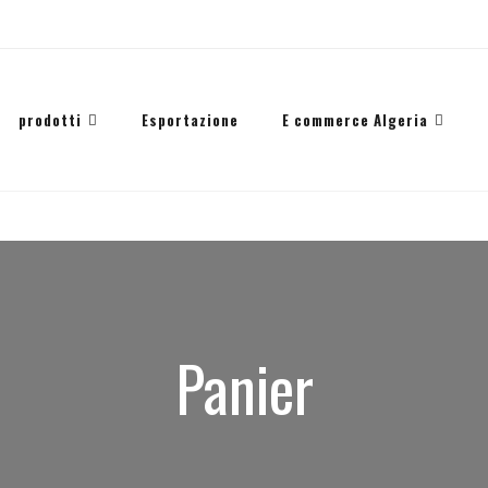
prodotti
Esportazione
E commerce Algeria
Panier